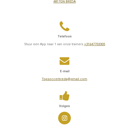
4817GN BREDA
Telefoon
Stuur een App naar 1 van onze trainers
+31647703305
E-mail
Topsoccerbreda@gmail.com
Volgen
I
n