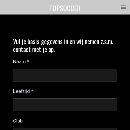
TOPSOCCER
Ga
direct
naar
de
hoofdinhoud
Vul je basis gegevens in en wij nemen z.s.m.
contact met je op.
Naam *
Leeftijd *
Club